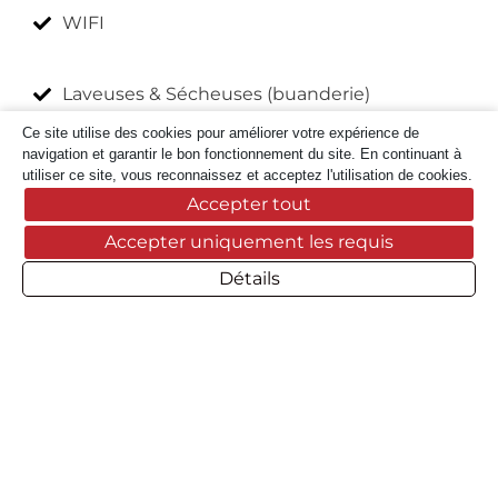
WIFI
Laveuses & Sécheuses (buanderie)
Ce site utilise des cookies pour améliorer votre expérience de
navigation et garantir le bon fonctionnement du site. En continuant à
Restaurant (service sur place)
utiliser ce site, vous reconnaissez et acceptez l'utilisation de cookies.
Accepter tout
Accepter uniquement les requis
Détails
Dates
Août
2026
<
>
LU
MA
ME
JE
VE
SA
DI
1
2