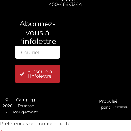
450-469-3244
Abonnez-
vous à
l'infolettre
S'inscrire à
l'infolettre
©
Camping
Propulsé
2026
Terrasse
par :
-
Rougemont
Préférences de confidentialité
×